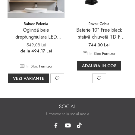
Balneo-Polonia
Ravak-Cehia
Oglindă baie
Baterie 10° Free black
dreptunghiulara LED
stativă chiuvetă TD F
Balneo Cosmo 50x70 cm,
012.20
549,08 Lei
744,30 Lei
iluminare modernă
de la 494,17 Lei
In Stoc Furnizor
ADAUGA IN COS
In Stoc Furnizor
VEZI VARIANTE
SOCIAL
Urmareste-ne in social media