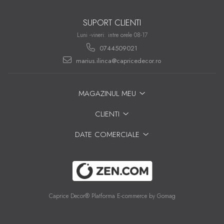
SUPORT CLIENTI
Luni -vineri: intre orele 08-17
0744509021
marius.ilinca@capricedecor.ro
MAGAZINUL MEU
CLIENTI
DATE COMERCIALE
Caprice Decor®
Platforma E-commerce by Gomag