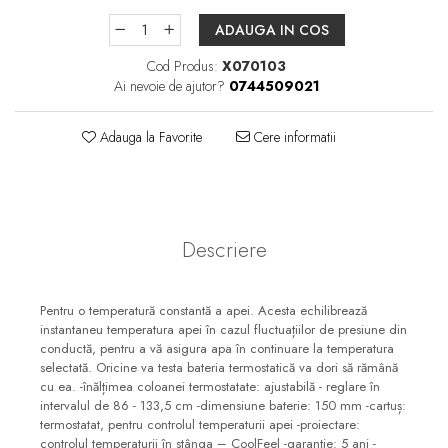
Pare, furtunuri si accesorii
ADAUGA IN COS
dus
Module de dus incastrate
Cod Produs:
X070103
Ai nevoie de ajutor?
0744509021
Rezervoare wc
Rezervoare incastrate
Adauga la Favorite
Cere informatii
Rezervoare aparente
Cadre incastrate
Clapete de actionare
Descriere
Cabine de dus
Paravane de dus Walk
Pentru o temperatură constantă a apei. Acesta echilibrează
Cabine simple de dus
instantaneu temperatura apei în cazul fluctuațiilor de presiune din
Panouri si usi de dus
conductă, pentru a vă asigura apa în continuare la temperatura
selectată. Oricine va testa bateria termostatică va dori să rămână
Cadite de dus
cu ea. -înălțimea coloanei termostatate: ajustabilă - reglare în
Rigole de dus
intervalul de 86 - 133,5 cm -dimensiune baterie: 150 mm -cartuș:
termostatat, pentru controlul temperaturii apei -proiectare:
Mobilier baie
controlul temperaturii în stânga – CoolFeel -garanție: 5 ani -