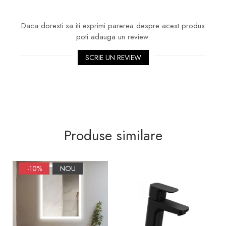
Sifoane, racorduri si ventile
Accesorii diverse
Daca doresti sa iti exprimi parerea despre acest produs
poti adauga un review.
SCRIE UN REVIEW
Produse similare
-10%
NOU