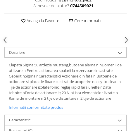
Rezervoare aparente
Ai nevoie de ajutor?
0744509021
Cadre incastrate
Clapete de actionare
Adauga la Favorite
Cere informatii
Cabine de dus
Paravane de dus Walk
Cabine simple de dus
Panouri si usi de dus
Descriere
Cadite de dus
Clapeta Sigma 50 ardezie mustang,butoane alama n nDomenii de
Rigole de dus
utilizare n Pentru actionarea spalarii la rezervoare incastrate
Mobilier baie
Geberit nSigma nCaracteristici Actionare din fata n Butoane de
actionare si placa de fixare cu strat de acoperire neasy-to-clean n
Seturi mobilier baie
Tije de actionare izolate fonic, reglaj rapid fara unelte nDate
Dulapuri baza si blaturi lavoar
tehnice nForta de actionare lt; 20 N nLista elementelor livrate n
Dulapuri cu oglinda
Rama de montare n 2 tije de distantare n 2 tije de actionare
Oglinzi baie, oglinzi cosmetice si
Informatii conformitate produs
corpuri de iluminat
Accesorii baie
Caracteristici
Seturi de accesorii
Review-uri
(0)