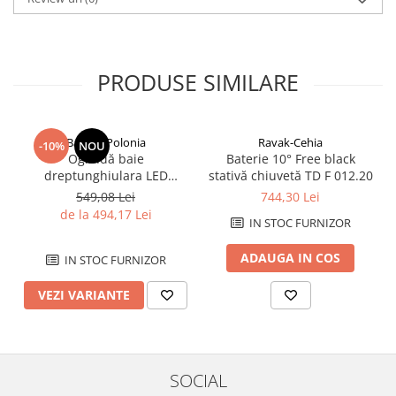
Savoniere
Suport periute dinti
Suport hartie igienica
PRODUSE SIMILARE
Perii WC
Dozator sapun
Etajere baie
Balneo-Polonia
Ravak-Cehia
-10%
NOU
Cuiere si suporti prosop
Oglindă baie
Baterie 10° Free black
Cosuri de gunoi
dreptunghiulara LED
stativă chiuvetă TD F 012.20
Balneo Cosmo 50x70 cm,
Sifoane, racorduri si ventile
549,08 Lei
744,30 Lei
iluminare modernă
de la 494,17 Lei
Accesorii diverse
IN STOC FURNIZOR
ADAUGA IN COS
IN STOC FURNIZOR
VEZI VARIANTE
SOCIAL