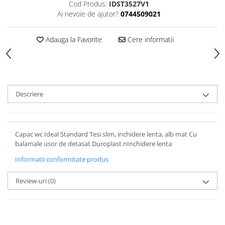
Cod Produs:
IDST3527V1
Rezervoare aparente
Ai nevoie de ajutor?
0744509021
Cadre incastrate
Clapete de actionare
Adauga la Favorite
Cere informatii
Cabine de dus
Paravane de dus Walk
Cabine simple de dus
Panouri si usi de dus
Descriere
Cadite de dus
Rigole de dus
Mobilier baie
Capac wc Ideal Standard Tesi slim, inchidere lenta, alb mat Cu
Seturi mobilier baie
balamale usor de detasat Duroplast nInchidere lenta
Dulapuri baza si blaturi lavoar
Informatii conformitate produs
Dulapuri cu oglinda
Oglinzi baie, oglinzi cosmetice si
Review-uri
(0)
corpuri de iluminat
Accesorii baie
Seturi de accesorii