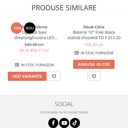
Savoniere
PRODUSE SIMILARE
Suport periute dinti
Suport hartie igienica
Perii WC
Balneo-Polonia
Ravak-Cehia
-10%
NOU
Oglindă baie
Baterie 10° Free black
Dozator sapun
dreptunghiulara LED
stativă chiuvetă TD F 012.20
Etajere baie
Balneo Cosmo 50x70 cm,
549,08 Lei
744,30 Lei
Cuiere si suporti prosop
iluminare modernă
de la 494,17 Lei
IN STOC FURNIZOR
Cosuri de gunoi
Sifoane, racorduri si ventile
ADAUGA IN COS
IN STOC FURNIZOR
Accesorii diverse
VEZI VARIANTE
SOCIAL
Urmareste-ne in social media