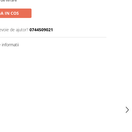
A IN COS
evoie de ajutor?
0744509021
informatii