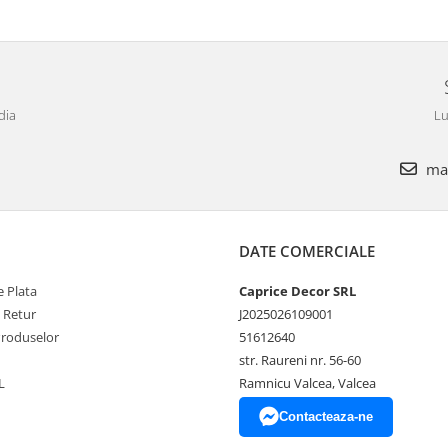
dia
Lu
mar
DATE COMERCIALE
 Plata
Caprice Decor SRL
e Retur
J2025026109001
Produselor
51612640
str. Raureni nr. 56-60
L
Ramnicu Valcea, Valcea
Contacteaza-ne