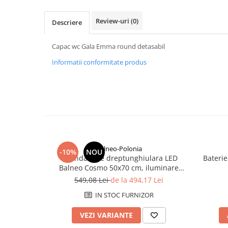
Rezervoare aparente
Cadre incastrate
Review-uri
(0)
Descriere
Clapete de actionare
Cabine de dus
Capac wc Gala Emma round detasabil
Paravane de dus Walk
Informatii conformitate produs
Cabine simple de dus
Panouri si usi de dus
Cadite de dus
Rigole de dus
Mobilier baie
Seturi mobilier baie
Balneo-Polonia
-10%
NOU
Dulapuri baza si blaturi lavoar
Oglindă baie dreptunghiulara LED
Baterie
Balneo Cosmo 50x70 cm, iluminare
Dulapuri cu oglinda
modernă
549,08 Lei
de la 494,17 Lei
Oglinzi baie, oglinzi cosmetice si
corpuri de iluminat
IN STOC FURNIZOR
Accesorii baie
VEZI VARIANTE
Seturi de accesorii