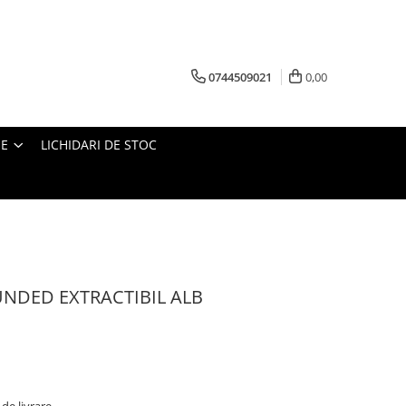
0744509021
0,00
IE
LICHIDARI DE STOC
NDED EXTRACTIBIL ALB
de livrare