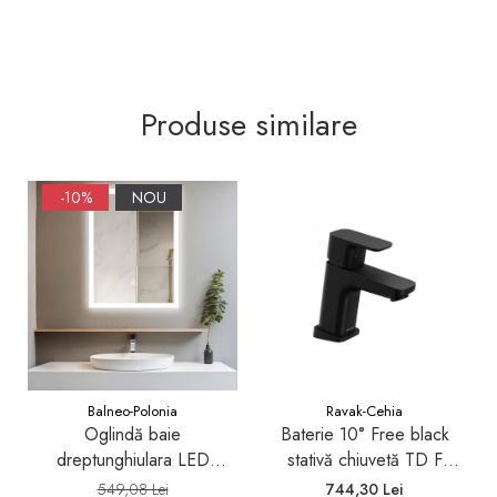
Seturi mobilier baie
Dulapuri baza si blaturi lavoar
Dulapuri cu oglinda
Produse similare
Oglinzi baie, oglinzi
cosmetice si corpuri de
iluminat
Accesorii baie
-10%
NOU
Seturi de accesorii
Savoniere
Suport periute dinti
Suport hartie igienica
Perii WC
Dozator sapun
Balneo-Polonia
Ravak-Cehia
Etajere baie
Oglindă baie
Baterie 10° Free black
Cuiere si suporti prosop
dreptunghiulara LED
stativă chiuvetă TD F
Balneo Cosmo 50x70 cm,
012.20
Cosuri de gunoi
549,08 Lei
744,30 Lei