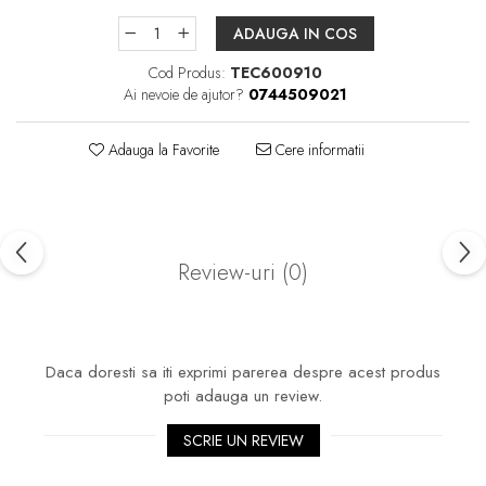
Pare, furtunuri si accesorii
dus
ADAUGA IN COS
Module de dus incastrate
Cod Produs:
TEC600910
Ai nevoie de ajutor?
0744509021
Rezervoare wc
Rezervoare incastrate
Adauga la Favorite
Cere informatii
Rezervoare aparente
Cadre incastrate
Clapete de actionare
Cabine de dus
Review-uri
(0)
Paravane de dus Walk
Cabine simple de dus
Panouri si usi de dus
Daca doresti sa iti exprimi parerea despre acest produs
poti adauga un review.
Cadite de dus
Rigole de dus
SCRIE UN REVIEW
Mobilier baie