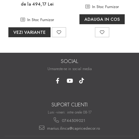
iluminare modernă
de la 494,17 Lei
Sifoane, racorduri si ventile
In Stoc Furnizor
Accesorii diverse
ADAUGA IN COS
In Stoc Furnizor
VEZI VARIANTE
SOCIAL
Urmareste-ne in social media
SUPORT CLIENTI
Luni -vineri: intre orele 08-17
0744509021
marius.ilinca@capricedecor.ro