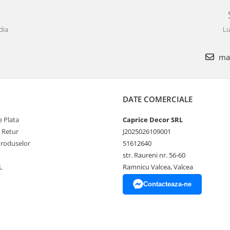
dia
Lu
mar
DATE COMERCIALE
 Plata
Caprice Decor SRL
e Retur
J2025026109001
Produselor
51612640
str. Raureni nr. 56-60
L
Ramnicu Valcea, Valcea
Contacteaza-ne