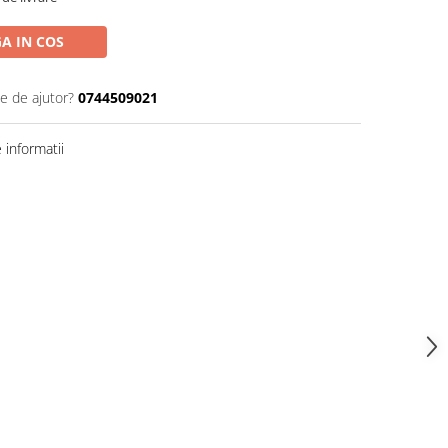
A IN COS
ie de ajutor?
0744509021
informatii