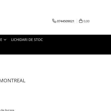
0744509021
0,00
IE
LICHIDARI DE STOC
 MONTREAL
de livrare