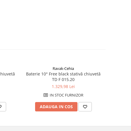
Ravak-Cehia
chiuvetă
Baterie 10° Free black stativă chiuvetă
Baterie 10°
TD F 015.20
1.329,98 Lei
IN STOC FURNIZOR
ADAUGA IN COS
AD