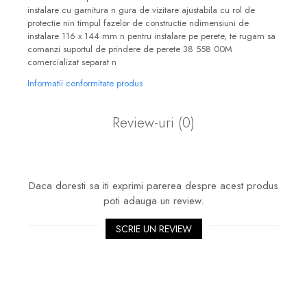
instalare cu garnitura n gura de vizitare ajustabila cu rol de
Seturi mobilier baie
protectie nin timpul fazelor de constructie ndimensiuni de
Dulapuri baza si blaturi lavoar
instalare 116 x 144 mm n pentru instalare pe perete, te rugam sa
comanzi suportul de prindere de perete 38 558 00M
Dulapuri cu oglinda
comercializat separat n
Oglinzi baie, oglinzi
Informatii conformitate produs
cosmetice si corpuri de
iluminat
Accesorii baie
Review-uri
(0)
Seturi de accesorii
Savoniere
Suport periute dinti
Daca doresti sa iti exprimi parerea despre acest produs
Suport hartie igienica
poti adauga un review.
Perii WC
SCRIE UN REVIEW
Dozator sapun
Etajere baie
Cuiere si suporti prosop
Cosuri de gunoi