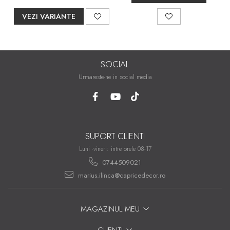
VEZI VARIANTE
SOCIAL
Urmareste-ne in social media
SUPORT CLIENTI
Luni -vineri: intre orele 08-17
0744509021
marius.ilinca@capricedecor.ro
MAGAZINUL MEU
CLIENTI