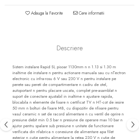
Pare, furtunuri si accesorii
dus
Adauga la Favorite
Cere informatii
Module de dus incastrate
Rezervoare wc
Rezervoare incastrate
Descriere
Rezervoare aparente
Cadre incastrate
Sistem instalare Rapid SL pisoar 1130mm n n 1.13 si 1.30 m
Clapete de actionare
inaltime de instalare n pentru actionare manuala sau cu nTectron
Cabine de dus
electronic cu infra-rosu 6 V sau 230 V n pentru instalare pe
perete sau pereti de compartimentare n cadru de otel,
Paravane de dus Walk
autoportant n pentru placare uscata, complet pre-asamblat n
suport de conectare ajustabil in inaltime n ajustare rapida,
Cabine simple de dus
blocabila n elemente de fixare n certificat TV n HT-cot de iesire
Panouri si usi de dus
50 mm n bolturi de fixare M8, cu dispozitiv de nfixare pentru
vasul ceramic n set de racord alimentare n cu ventil de oprire n
Cadite de dus
presiune debit min 0.5 bar n presiune de operare max 10 bar n
Rigole de dus
ajutor pentru spalare sub presiune n unitate de functionare
verificata din nfabrica n conexiune de alimentare apa filet
Mobilier baie
exterior n cutie pentru alimentare la retea 230 V n cutie de