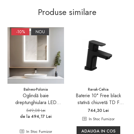
Sifoane, racorduri si ventile
Produse similare
Accesorii diverse
-10%
NOU
Balneo-Polonia
Ravak-Cehia
Oglindă baie
Baterie 10° Free black
dreptunghiulara LED
stativă chiuvetă TD F
Balneo Cosmo 50x70 cm,
012.20
549,08 Lei
744,30 Lei
iluminare modernă
de la 494,17 Lei
In Stoc Furnizor
ADAUGA IN COS
In Stoc Furnizor