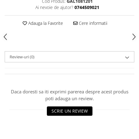
Cod Produs:
GAL1081201
Rezervoare aparente
Ai nevoie de ajutor?
0744509021
Cadre incastrate
Clapete de actionare
Adauga la Favorite
Cere informatii
Cabine de dus
Paravane de dus Walk
Cabine simple de dus
Panouri si usi de dus
Review-uri
(0)
Cadite de dus
Rigole de dus
Mobilier baie
Seturi mobilier baie
Daca doresti sa iti exprimi parerea despre acest produs
Dulapuri baza si blaturi lavoar
poti adauga un review.
Dulapuri cu oglinda
SCRIE UN REVIEW
Oglinzi baie, oglinzi cosmetice si
corpuri de iluminat
Accesorii baie
Seturi de accesorii