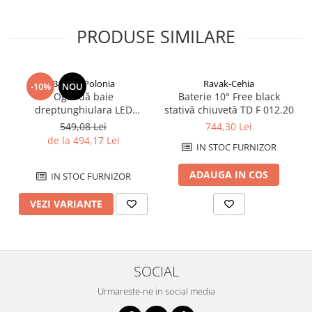
Savoniere
Suport periute dinti
PRODUSE SIMILARE
Suport hartie igienica
Perii WC
Dozator sapun
Balneo-Polonia
Ravak-Cehia
-10%
NOU
Oglindă baie
Baterie 10° Free black
Etajere baie
dreptunghiulara LED
stativă chiuvetă TD F 012.20
Cuiere si suporti prosop
Balneo Cosmo 50x70 cm,
549,08 Lei
744,30 Lei
iluminare modernă
Cosuri de gunoi
de la 494,17 Lei
IN STOC FURNIZOR
Sifoane, racorduri si ventile
Accesorii diverse
ADAUGA IN COS
IN STOC FURNIZOR
VEZI VARIANTE
SOCIAL
Urmareste-ne in social media