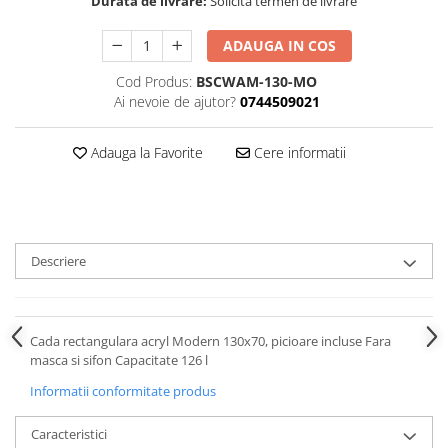
Durata de livrare:
Solicita termen de livrare
Rezervoare aparente
Cadre incastrate
ADAUGA IN COS
Clapete de actionare
Cod Produs:
BSCWAM-130-MO
Cabine de dus
Ai nevoie de ajutor?
0744509021
Paravane de dus Walk
Cabine simple de dus
Adauga la Favorite
Cere informatii
Panouri si usi de dus
Cadite de dus
Rigole de dus
Mobilier baie
Descriere
Seturi mobilier baie
Dulapuri baza si blaturi lavoar
Dulapuri cu oglinda
Cada rectangulara acryl Modern 130x70, picioare incluse Fara
Oglinzi baie, oglinzi cosmetice si
masca si sifon Capacitate 126 l
corpuri de iluminat
Informatii conformitate produs
Accesorii baie
Caracteristici
Seturi de accesorii