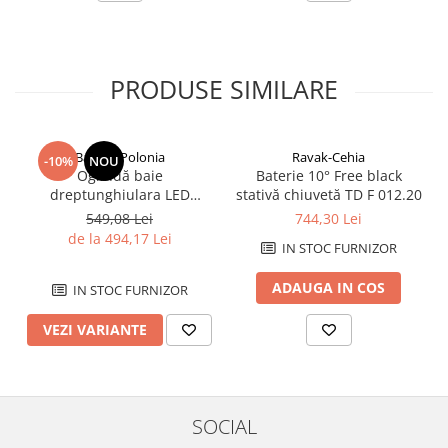
PRODUSE SIMILARE
Balneo-Polonia
Ravak-Cehia
-10%
NOU
Oglindă baie
Baterie 10° Free black
dreptunghiulara LED
stativă chiuvetă TD F 012.20
Balneo Cosmo 50x70 cm,
549,08 Lei
744,30 Lei
iluminare modernă
de la 494,17 Lei
IN STOC FURNIZOR
ADAUGA IN COS
IN STOC FURNIZOR
VEZI VARIANTE
SOCIAL