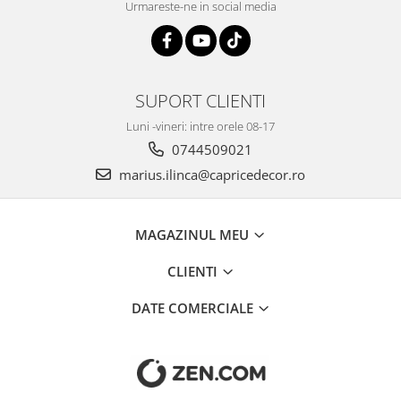
Urmareste-ne in social media
SUPORT CLIENTI
Luni -vineri: intre orele 08-17
0744509021
marius.ilinca@capricedecor.ro
MAGAZINUL MEU
CLIENTI
DATE COMERCIALE