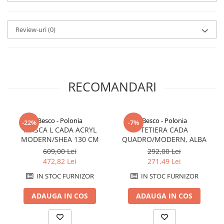
Savoniere
Suport periute dinti
Review-uri
(0)
Suport hartie igienica
Perii WC
Dozator sapun
Etajere baie
RECOMANDARI
Cuiere si suporti prosop
Cosuri de gunoi
Sifoane, racorduri si ventile
Besco - Polonia
Besco - Polonia
-22%
-7%
Accesorii diverse
MASCA L CADA ACRYL
TETIERA CADA
MODERN/SHEA 130 CM
QUADRO/MODERN, ALBA
609,00 Lei
292,00 Lei
472,82 Lei
271,49 Lei
IN STOC FURNIZOR
IN STOC FURNIZOR
ADAUGA IN COS
ADAUGA IN COS