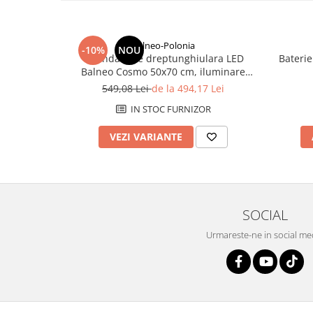
Savoniere
Suport periute dinti
Suport hartie igienica
Balneo-Polonia
-10%
NOU
Oglindă baie dreptunghiulara LED
Baterie
Perii WC
Balneo Cosmo 50x70 cm, iluminare
Dozator sapun
modernă
549,08 Lei
de la 494,17 Lei
Etajere baie
IN STOC FURNIZOR
Cuiere si suporti prosop
Cosuri de gunoi
VEZI VARIANTE
Sifoane, racorduri si ventile
Accesorii diverse
SOCIAL
Urmareste-ne in social me