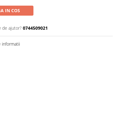
A IN COS
e de ajutor?
0744509021
informatii