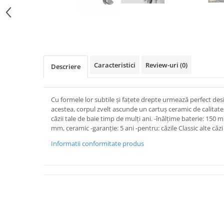
Rezervoare aparente
Cadre incastrate
Clapete de actionare
Cabine de dus
Paravane de dus Walk
Caracteristici
Review-uri
(0)
Descriere
Cabine simple de dus
Panouri si usi de dus
Cadite de dus
Cu formele lor subtile și fațete drepte urmează perfect desig
acestea, corpul zvelt ascunde un cartuș ceramic de calitate,
Rigole de dus
căzii tale de baie timp de mulți ani. -înălțime baterie: 150
Mobilier baie
mm, ceramic -garanție: 5 ani -pentru: căzile Classic alte că
Seturi mobilier baie
Informatii conformitate produs
Dulapuri baza si blaturi lavoar
Dulapuri cu oglinda
Oglinzi baie, oglinzi cosmetice si
corpuri de iluminat
Accesorii baie
Seturi de accesorii