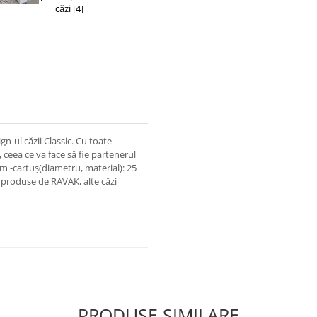
n-ul căzii Classic. Cu toate
 ceea ce va face să fie partenerul
 mm -cartuș(diametru, material): 25
zi produse de RAVAK, alte căzi
PRODUSE SIMILARE