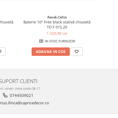
Ravak-Cehia
chiuvetă
Baterie 10° Free black stativă chiuvetă
Baterie 10°
TD F 015.20
1.329,98 Lei
IN STOC FURNIZOR
ADAUGA IN COS
AD
SUPORT CLIENTI
ni -vineri: intre orele 08-17
0744509021
ius.ilinca@capricedecor.ro