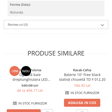
Savoniere
Forma (lista):
Suport periute dinti
Rotunda
Suport hartie igienica
Perii WC
Review-uri
(0)
Dozator sapun
Etajere baie
Cuiere si suporti prosop
Cosuri de gunoi
PRODUSE SIMILARE
Sifoane, racorduri si ventile
Accesorii diverse
Balneo-Polonia
Ravak-Cehia
-10%
NOU
Oglindă baie
Baterie 10° Free black
dreptunghiulara LED
stativă chiuvetă TD F 012.20
Balneo Cosmo 50x70 cm,
549,08 Lei
744,30 Lei
iluminare modernă
de la 494,17 Lei
IN STOC FURNIZOR
ADAUGA IN COS
IN STOC FURNIZOR