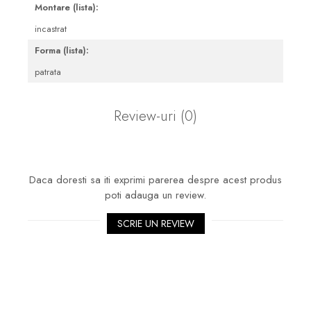
Montare (lista):
Sifoane, racorduri si ventile
incastrat
Accesorii diverse
Forma (lista):
patrata
Review-uri
(0)
Daca doresti sa iti exprimi parerea despre acest produs
poti adauga un review.
SCRIE UN REVIEW