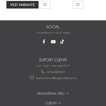
VEZI VARIANTE
SOCIAL
Urmareste-ne in social media
SUPORT CLIENTI
Luni -vineri: intre orele 08-17
0744509021
marius.ilinca@capricedecor.ro
MAGAZINUL MEU
CLIENTI