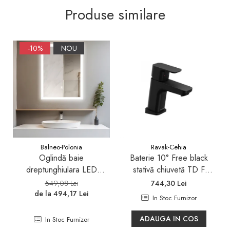
Produse similare
-10%
NOU
Balneo-Polonia
Ravak-Cehia
Oglindă baie
Baterie 10° Free black
dreptunghiulara LED
stativă chiuvetă TD F
Balneo Cosmo 50x70 cm,
012.20
549,08 Lei
744,30 Lei
iluminare modernă
de la 494,17 Lei
In Stoc Furnizor
ADAUGA IN COS
In Stoc Furnizor