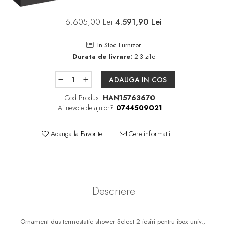
Pare, furtunuri si accesorii
dus
6.605,00 Lei
4.591,90 Lei
Module de dus incastrate
In Stoc Furnizor
Rezervoare wc
Durata de livrare:
2-3 zile
Rezervoare incastrate
Rezervoare aparente
ADAUGA IN COS
Cadre incastrate
Cod Produs:
HAN15763670
Ai nevoie de ajutor?
0744509021
Clapete de actionare
Cabine de dus
Adauga la Favorite
Cere informatii
Paravane de dus Walk
Cabine simple de dus
Panouri si usi de dus
Cadite de dus
Descriere
Rigole de dus
Mobilier baie
Ornament dus termostatic shower Select 2 iesiri pentru ibox univ.,