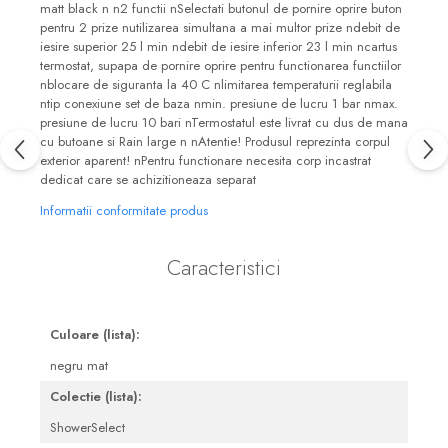
matt black n n2 functii nSelectati butonul de pornire oprire buton
Seturi mobilier baie
pentru 2 prize nutilizarea simultana a mai multor prize ndebit de
iesire superior 25 l min ndebit de iesire inferior 23 l min ncartus
Dulapuri baza si blaturi lavoar
termostat, supapa de pornire oprire pentru functionarea functiilor
Dulapuri cu oglinda
nblocare de siguranta la 40 C nlimitarea temperaturii reglabila
ntip conexiune set de baza nmin. presiune de lucru 1 bar nmax.
Oglinzi baie, oglinzi
presiune de lucru 10 bari nTermostatul este livrat cu dus de mana
cosmetice si corpuri de
cu butoane si Rain large n nAtentie! Produsul reprezinta corpul
iluminat
exterior aparent! nPentru functionare necesita corp incastrat
Accesorii baie
dedicat care se achizitioneaza separat
Seturi de accesorii
Informatii conformitate produs
Savoniere
Suport periute dinti
Caracteristici
Suport hartie igienica
Perii WC
Culoare (lista):
Dozator sapun
negru mat
Etajere baie
Colectie (lista):
Cuiere si suporti prosop
ShowerSelect
Cosuri de gunoi