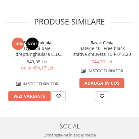
Savoniere
Suport periute dinti
PRODUSE SIMILARE
Suport hartie igienica
Perii WC
Dozator sapun
Balneo-Polonia
Ravak-Cehia
-10%
NOU
Etajere baie
Oglindă baie
Baterie 10° Free black
Cuiere si suporti prosop
dreptunghiulara LED
stativă chiuvetă TD F 012.20
Balneo Cosmo 50x70 cm,
Cosuri de gunoi
549,08 Lei
744,30 Lei
iluminare modernă
de la 494,17 Lei
Sifoane, racorduri si ventile
IN STOC FURNIZOR
Accesorii diverse
ADAUGA IN COS
IN STOC FURNIZOR
VEZI VARIANTE
SOCIAL
Urmareste-ne in social media