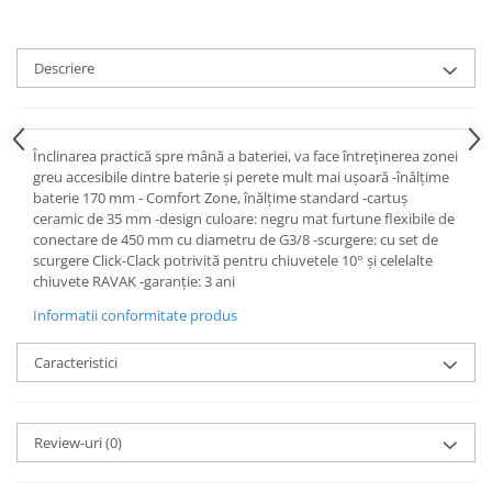
Rezervoare aparente
Cadre incastrate
Clapete de actionare
Descriere
Cabine de dus
Paravane de dus Walk
Înclinarea practică spre mână a bateriei, va face întreținerea zonei
Cabine simple de dus
greu accesibile dintre baterie și perete mult mai ușoară -înălțime
Panouri si usi de dus
baterie 170 mm - Comfort Zone, înălțime standard -cartuș
Cadite de dus
ceramic de 35 mm -design culoare: negru mat furtune flexibile de
conectare de 450 mm cu diametru de G3/8 -scurgere: cu set de
Rigole de dus
scurgere Click-Clack potrivită pentru chiuvetele 10° și celelalte
Mobilier baie
chiuvete RAVAK -garanție: 3 ani
Seturi mobilier baie
Informatii conformitate produs
Dulapuri baza si blaturi lavoar
Caracteristici
Dulapuri cu oglinda
Oglinzi baie, oglinzi cosmetice si
corpuri de iluminat
Review-uri
(0)
Accesorii baie
Seturi de accesorii