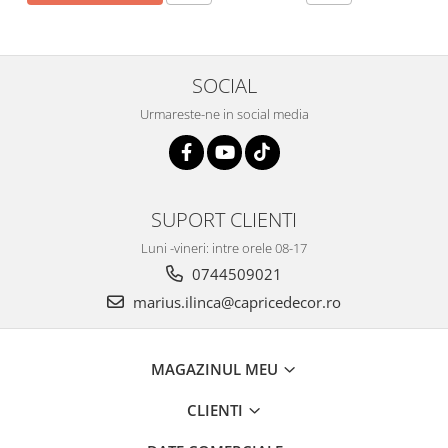
SOCIAL
Urmareste-ne in social media
SUPORT CLIENTI
Luni -vineri: intre orele 08-17
0744509021
marius.ilinca@capricedecor.ro
MAGAZINUL MEU
CLIENTI