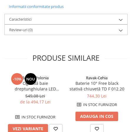
Savoniere
Informatii conformitate produs
Suport periute dinti
Suport hartie igienica
Caracteristici
Perii WC
Review-uri
(0)
Dozator sapun
Etajere baie
Cuiere si suporti prosop
PRODUSE SIMILARE
Cosuri de gunoi
Sifoane, racorduri si ventile
Accesorii diverse
Balneo-Polonia
Ravak-Cehia
-10%
NOU
Oglindă baie
Baterie 10° Free black
dreptunghiulara LED
stativă chiuvetă TD F 012.20
Balneo Cosmo 50x70 cm,
549,08 Lei
744,30 Lei
iluminare modernă
de la 494,17 Lei
IN STOC FURNIZOR
ADAUGA IN COS
IN STOC FURNIZOR
VEZI VARIANTE