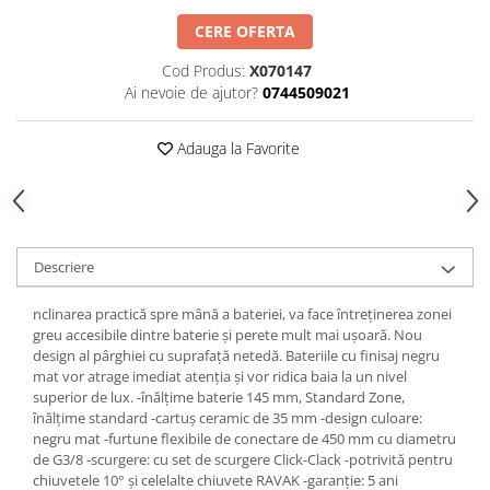
Rezervoare aparente
CERE OFERTA
Cadre incastrate
Clapete de actionare
Cod Produs:
X070147
Ai nevoie de ajutor?
0744509021
Cabine de dus
Paravane de dus Walk
Adauga la Favorite
Cabine simple de dus
Panouri si usi de dus
Cadite de dus
Rigole de dus
Descriere
Mobilier baie
Seturi mobilier baie
nclinarea practică spre mână a bateriei, va face întreținerea zonei
Dulapuri baza si blaturi lavoar
greu accesibile dintre baterie și perete mult mai ușoară. Nou
design al pârghiei cu suprafață netedă. Bateriile cu finisaj negru
Dulapuri cu oglinda
mat vor atrage imediat atenția și vor ridica baia la un nivel
Oglinzi baie, oglinzi cosmetice si
superior de lux. -înălțime baterie 145 mm, Standard Zone,
corpuri de iluminat
înălțime standard -cartuș ceramic de 35 mm -design culoare:
negru mat -furtune flexibile de conectare de 450 mm cu diametru
Accesorii baie
de G3/8 -scurgere: cu set de scurgere Click-Clack -potrivită pentru
Seturi de accesorii
chiuvetele 10° și celelalte chiuvete RAVAK -garanție: 5 ani