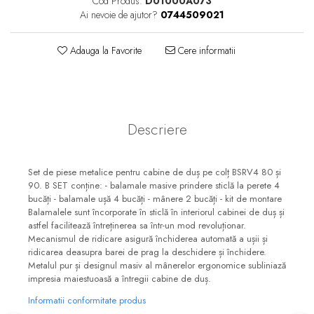
Cod Produs:
D01000A073
Pare, furtunuri si accesorii
Ai nevoie de ajutor?
0744509021
dus
Module de dus incastrate
Adauga la Favorite
Cere informatii
Rezervoare wc
Rezervoare incastrate
Rezervoare aparente
Descriere
Cadre incastrate
Clapete de actionare
Cabine de dus
Set de piese metalice pentru cabine de duș pe colț BSRV4 80 și
90. B SET conține: - balamale masive prindere sticlă la perete 4
Paravane de dus Walk
bucăți - balamale ușă 4 bucăți - mânere 2 bucăți - kit de montare
Balamalele sunt încorporate în sticlă în interiorul cabinei de duș și
Cabine simple de dus
astfel facilitează întreținerea sa într-un mod revoluționar.
Panouri si usi de dus
Mecanismul de ridicare asigură închiderea automată a ușii și
ridicarea deasupra barei de prag la deschidere și închidere.
Cadite de dus
Metalul pur și designul masiv al mânerelor ergonomice subliniază
impresia maiestuoasă a întregii cabine de duș.
Rigole de dus
Informatii conformitate produs
Mobilier baie