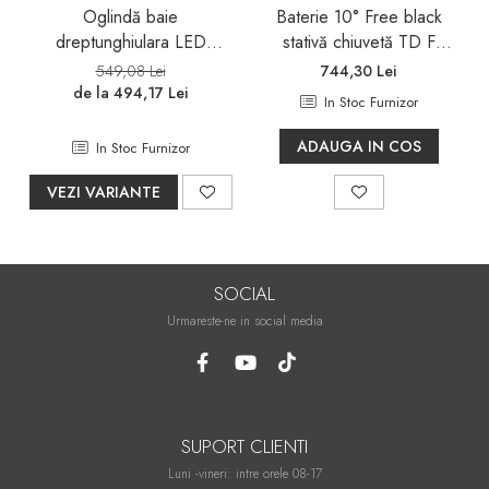
Oglindă baie
Baterie 10° Free black
dreptunghiulara LED
stativă chiuvetă TD F
Balneo Cosmo 50x70 cm,
012.20
549,08 Lei
744,30 Lei
iluminare modernă
de la 494,17 Lei
In Stoc Furnizor
ADAUGA IN COS
In Stoc Furnizor
VEZI VARIANTE
SOCIAL
Urmareste-ne in social media
SUPORT CLIENTI
Luni -vineri: intre orele 08-17