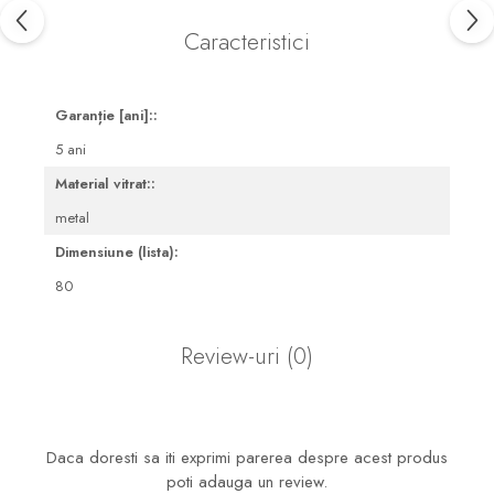
Seturi mobilier baie
Caracteristici
Dulapuri baza si blaturi lavoar
Dulapuri cu oglinda
Garanție [ani]::
Oglinzi baie, oglinzi
cosmetice si corpuri de
5 ani
iluminat
Accesorii baie
Material vitrat::
Seturi de accesorii
metal
Savoniere
Dimensiune (lista):
Suport periute dinti
80
Suport hartie igienica
Perii WC
Review-uri
(0)
Dozator sapun
Etajere baie
Cuiere si suporti prosop
Daca doresti sa iti exprimi parerea despre acest produs
poti adauga un review.
Cosuri de gunoi