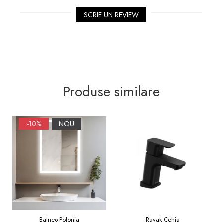
Sifoane, racorduri si ventile
SCRIE UN REVIEW
Accesorii diverse
Produse similare
-10%
NOU
Balneo-Polonia
Ravak-Cehia