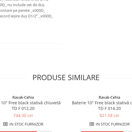
0D_ nu include set de duș
ontare pe perete _x000D_
acord ieșire duș D1/2” _x000D_
PRODUSE SIMILARE
Ravak-Cehia
Ravak-Cehia
 10° Free black stativă chiuvetă
Baterie 10° Free black stativă 
TD F 012.20
TD F 014.20
744,30 Lei
821,58 Lei
IN STOC FURNIZOR
IN STOC FURNIZOR