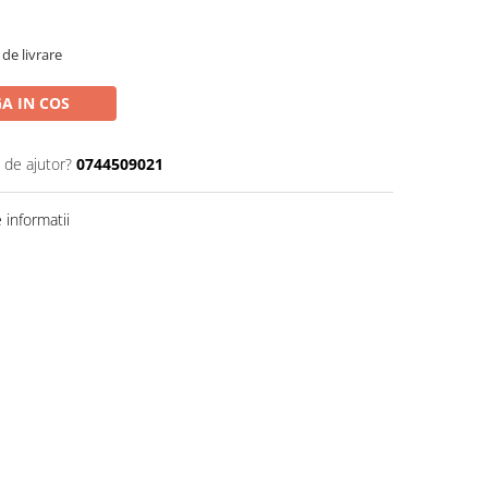
de livrare
A IN COS
 de ajutor?
0744509021
informatii