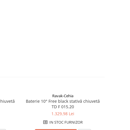
Ravak-Cehia
chiuvetă
Baterie 10° Free black stativă chiuvetă
Baterie 10°
TD F 015.20
1.329,98 Lei
IN STOC FURNIZOR