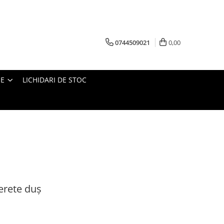
0744509021
0,00
IE
LICHIDARI DE STOC
perete duș