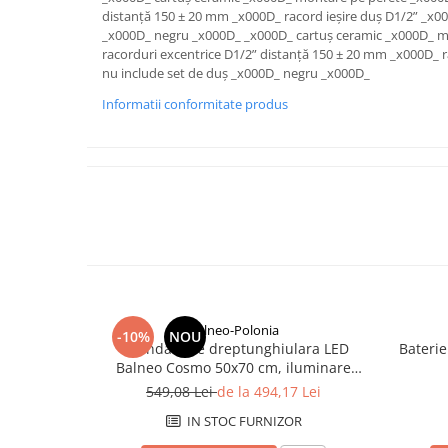
Savoniere
distanță 150 ± 20 mm _x000D_ racord ieșire duș D1/2” _x00
_x000D_ negru _x000D_ _x000D_ cartuș ceramic _x000D_ m
Suport periute dinti
racorduri excentrice D1/2” distanță 150 ± 20 mm _x000D_ r
Suport hartie igienica
nu include set de duș _x000D_ negru _x000D_
Perii WC
Informatii conformitate produs
Dozator sapun
Etajere baie
Cuiere si suporti prosop
Cosuri de gunoi
Sifoane, racorduri si ventile
Accesorii diverse
Balneo-Polonia
-10%
NOU
Oglindă baie dreptunghiulara LED
Baterie
Balneo Cosmo 50x70 cm, iluminare
modernă
549,08 Lei
de la 494,17 Lei
IN STOC FURNIZOR