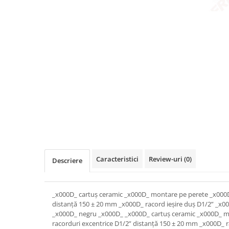
Plinte pentru parchet
sifoane
Riflaje Orac
Protecție pentru lemn și piatră
Paravane de cada
Cornise tavan
Vopsele pentru marcaje forestiere,
rutiere și industriale
Baterii de baie
Hidroizolații/Terase și Acoperișuri
Seturi baterii
Tehnici decorative Jeger
Baterii lavoar
Microciment
Baterii bideu
Baterii dus
Aditivi microciment
Baterii cada
Protectia microcimentului
Sisteme de dus
Seturi de dus
Sisteme de dus incastrate
Coloane de dus
Caracteristici
Review-uri
(0)
Descriere
Brate si palarii de dus
Pare, furtunuri si accesorii dus
Module de dus incastrate
_x000D_ cartuș ceramic _x000D_ montare pe perete _x000D
distanță 150 ± 20 mm _x000D_ racord ieșire duș D1/2” _x00
Rezervoare wc
_x000D_ negru _x000D_ _x000D_ cartuș ceramic _x000D_ m
Rezervoare incastrate
racorduri excentrice D1/2” distanță 150 ± 20 mm _x000D_ r