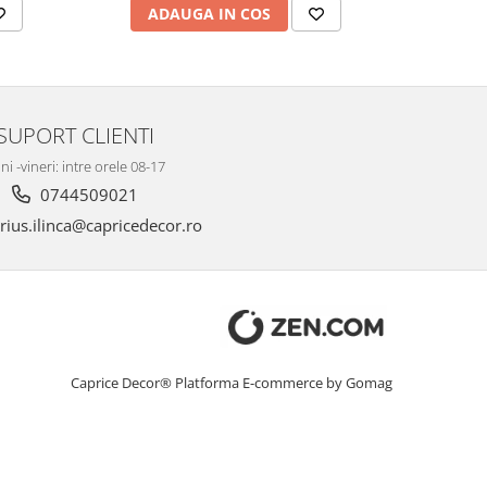
ADAUGA IN COS
AD
SUPORT CLIENTI
ni -vineri: intre orele 08-17
0744509021
ius.ilinca@capricedecor.ro
Caprice Decor®
Platforma E-commerce by Gomag