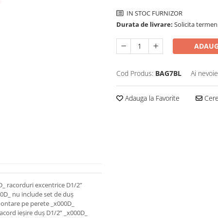
IN STOC FURNIZOR
Durata de livrare:
Solicita termen 
ADAUG
Cod Produs:
BAG7BL
Ai nevoie
Adauga la Favorite
Cere 
_ racorduri excentrice D1/2”
0D_ nu include set de duș
ontare pe perete _x000D_
acord ieșire duș D1/2” _x000D_