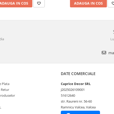
ADAUGA IN COS
ADAUGA IN COS
dia
Lu
mar
DATE COMERCIALE
 Plata
Caprice Decor SRL
e Retur
J2025026109001
Produselor
51612640
str. Raureni nr. 56-60
L
Ramnicu Valcea, Valcea